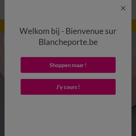
-50% dès 2 articles Code
:
800013
(1)
Appliquer
Welkom bij - Bienvenue sur
Blancheporte.be
Shoppen maar !
J'y cours !