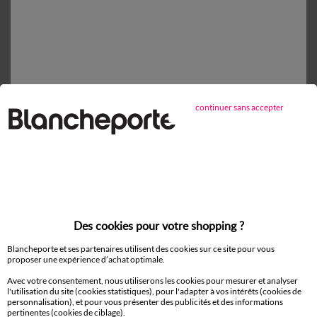
Retours gratuits*
sous 14 jours en Point Relais®
continuer sans accepter
D'autres idées de Drap housse
Drap housse
Des cookies pour votre shopping ?
Blancheporte et ses partenaires utilisent des cookies sur ce site pour vous
Paiement 100% sécurisé
proposer une expérience d’achat optimale.
Payez plus tard ou en plusieurs fois
Avec votre consentement, nous utiliserons les cookies pour mesurer et analyser
l'utilisation du site (cookies statistiques), pour l'adapter à vos intérêts (cookies de
Livraison
personnalisation), et pour vous présenter des publicités et des informations
domicile et Point Relais
pertinentes (cookies de ciblage).
®