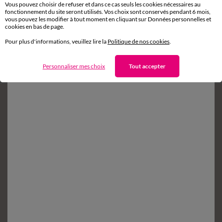
Vous pouvez choisir de refuser et dans ce cas seuls les cookies nécessaires au
fonctionnement du site seront utilisés. Vos choix sont conservés pendant 6 mois,
vous pouvez les modifier à tout moment en cliquant sur Données personnelles et
Retours gratuits*
cookies en bas de page.
sous 14 jours en Point Relais
®
Pour plus d'informations, veuillez lire la
Politique de nos cookies
.
Service clients
8h à 19h du lundi au samedi
Personnaliser mes choix
Tout accepter
Envie d'avantages exclusifs ?
Inscrivez‑vous à notre newsletter !
Conditions dans votre email de confirmation
Ok
Suivez-nous