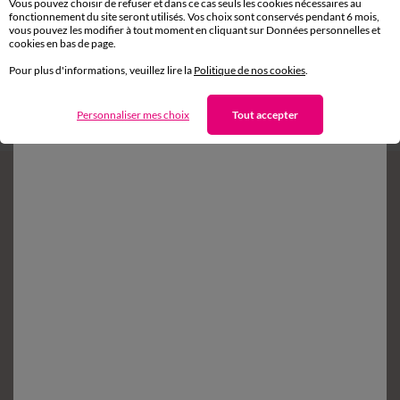
Vous pouvez choisir de refuser et dans ce cas seuls les cookies nécessaires au
fonctionnement du site seront utilisés. Vos choix sont conservés pendant 6 mois,
vous pouvez les modifier à tout moment en cliquant sur Données personnelles et
Retours gratuits*
cookies en bas de page.
sous 14 jours en Point Relais
®
Pour plus d'informations, veuillez lire la
Politique de nos cookies
.
Service clients
Personnaliser mes choix
Tout accepter
8h à 19h du lundi au samedi
Envie d'avantages exclusifs ?
Inscrivez‑vous à notre newsletter !
Conditions dans votre email de confirmation
Ok
Suivez-nous