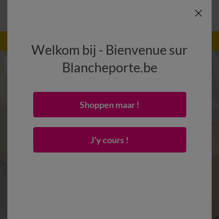
-50% dès 2 articles Code
:
800013
(1)
Appliquer
Welkom bij - Bienvenue sur
Blancheporte.be
Shoppen maar !
J'y cours !