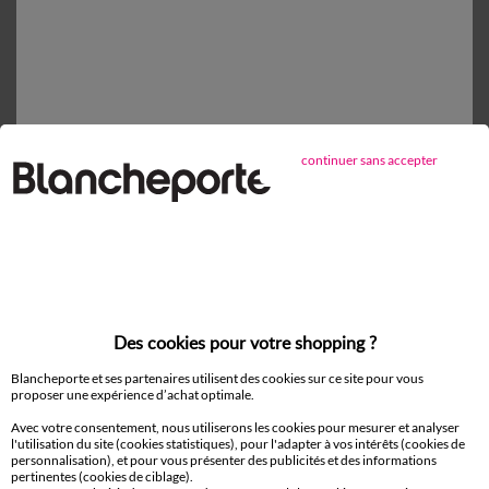
Retours gratuits*
sous 14 jours en Point Relais®
continuer sans accepter
D'autres idées de Drap housse
Drap housse
Des cookies pour votre shopping ?
Blancheporte et ses partenaires utilisent des cookies sur ce site pour vous
Paiement 100% sécurisé
proposer une expérience d’achat optimale.
Payez plus tard ou en plusieurs fois
Avec votre consentement, nous utiliserons les cookies pour mesurer et analyser
l'utilisation du site (cookies statistiques), pour l'adapter à vos intérêts (cookies de
personnalisation), et pour vous présenter des publicités et des informations
Livraison
pertinentes (cookies de ciblage).
domicile et Point Relais
®