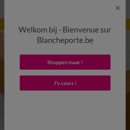
-50% dès 2 articles Code
:
800013
(1)
Appliquer
Welkom bij - Bienvenue sur
Blancheporte.be
Shoppen maar !
J'y cours !