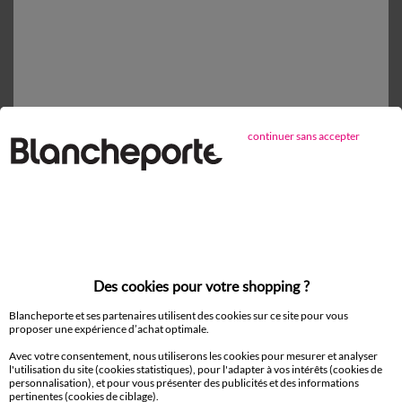
Retours gratuits*
sous 14 jours en Point Relais®
continuer sans accepter
D'autres idées de Drap housse
Drap housse
Des cookies pour votre shopping ?
Blancheporte et ses partenaires utilisent des cookies sur ce site pour vous
Paiement 100% sécurisé
proposer une expérience d’achat optimale.
Payez plus tard ou en plusieurs fois
Avec votre consentement, nous utiliserons les cookies pour mesurer et analyser
l'utilisation du site (cookies statistiques), pour l'adapter à vos intérêts (cookies de
Livraison
personnalisation), et pour vous présenter des publicités et des informations
domicile et Point Relais
pertinentes (cookies de ciblage).
®