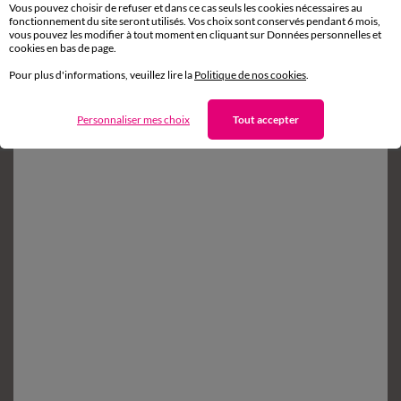
Vous pouvez choisir de refuser et dans ce cas seuls les cookies nécessaires au
fonctionnement du site seront utilisés. Vos choix sont conservés pendant 6 mois,
vous pouvez les modifier à tout moment en cliquant sur Données personnelles et
Retours gratuits*
cookies en bas de page.
sous 14 jours en Point Relais
®
Pour plus d'informations, veuillez lire la
Politique de nos cookies
.
Service clients
8h à 19h du lundi au samedi
Personnaliser mes choix
Tout accepter
Envie d'avantages exclusifs ?
Inscrivez‑vous à notre newsletter !
Conditions dans votre email de confirmation
Ok
Suivez-nous