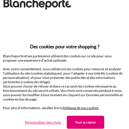
36
38
40
42
44
46
48
36
38
40
42
44
4
Des cookies pour votre shopping ?
50
50
52
Culotte de bain midi unie - liens coulissants
Blancheporte et ses partenaires utilisent des cookies sur ce site pour vous
18,99 €
à partir de
à partir de
proposer une expérience d’achat optimale.
-50% dès 2 articles Code 800013
-50% dès 2 articles Code 800
Avec votre consentement, nous utiliserons les cookies pour mesurer et analyser
l'utilisation du site (cookies statistiques), pour l'adapter à vos intérêts (cookies de
personnalisation), et pour vous présenter des publicités et des informations
pertinentes (cookies de ciblage).
Vous pouvez choisir de refuser et dans ce cas seuls les cookies nécessaires au
D'autres idées de Maillot de bain 2 pièces
fonctionnement du site seront utilisés. Vos choix sont conservés pendant 6 mois,
vous pouvez les modifier à tout moment en cliquant sur Données personnelles et
Maillot de bain couvrant
Maillot de bain 2 pièces
cookies en bas de page.
Bikini femme
Bas de maillot de bain
Pour plus d'informations, veuillez lire la
Politique de nos cookies
.
Maillot de bain taille haute
Personnaliser mes choix
Tout accepter