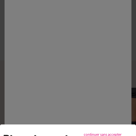
Retours gratuits*
sous 14 jours en Point Relais®
Complétez mon ensemble
continuer sans accepter