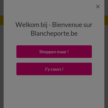
-50% dès 2 articles Code
:
800013
(1)
Appliquer
Welkom bij - Bienvenue sur
Blancheporte.be
Shoppen maar !
J'y cours !