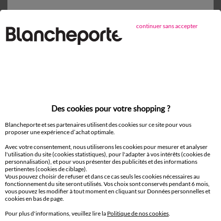
D'autres idées de Couverture
continuer sans accepter
Couverture
Paiement 100% sécurisé
Payez plus tard ou en plusieurs fois
Des cookies pour votre shopping ?
Livraison
Blancheporte et ses partenaires utilisent des cookies sur ce site pour vous
domicile et Point Relais
®
proposer une expérience d’achat optimale.
Avec votre consentement, nous utiliserons les cookies pour mesurer et analyser
Retours gratuits*
l'utilisation du site (cookies statistiques), pour l'adapter à vos intérêts (cookies de
sous 14 jours en Point Relais
®
personnalisation), et pour vous présenter des publicités et des informations
pertinentes (cookies de ciblage).
Vous pouvez choisir de refuser et dans ce cas seuls les cookies nécessaires au
fonctionnement du site seront utilisés. Vos choix sont conservés pendant 6 mois,
Service clients
vous pouvez les modifier à tout moment en cliquant sur Données personnelles et
8h à 19h du lundi au samedi
cookies en bas de page.
Pour plus d'informations, veuillez lire la
Politique de nos cookies
.