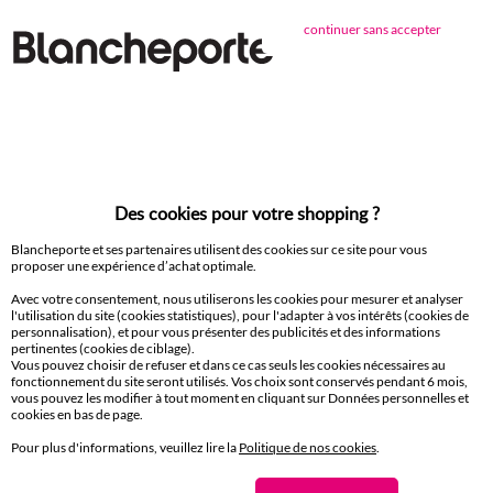
Objet déco
continuer sans accepter
Paiement 100% sécurisé
Payez plus tard ou en plusieurs fois
Livraison
Des cookies pour votre shopping ?
domicile et Point Relais
®
Blancheporte et ses partenaires utilisent des cookies sur ce site pour vous
proposer une expérience d’achat optimale.
Retours gratuits*
sous 14 jours en Point Relais
®
Avec votre consentement, nous utiliserons les cookies pour mesurer et analyser
l'utilisation du site (cookies statistiques), pour l'adapter à vos intérêts (cookies de
personnalisation), et pour vous présenter des publicités et des informations
Service clients
pertinentes (cookies de ciblage).
8h à 19h du lundi au samedi
Vous pouvez choisir de refuser et dans ce cas seuls les cookies nécessaires au
fonctionnement du site seront utilisés. Vos choix sont conservés pendant 6 mois,
vous pouvez les modifier à tout moment en cliquant sur Données personnelles et
cookies en bas de page.
Pour plus d'informations, veuillez lire la
Politique de nos cookies
.
Envie d'avantages exclusifs ?
Inscrivez‑vous à notre newsletter !