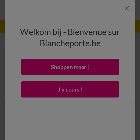
-50% dès 2 articles Code
:
800013
(1)
Appliquer
Welkom bij - Bienvenue sur
Blancheporte.be
Shoppen maar !
J'y cours !