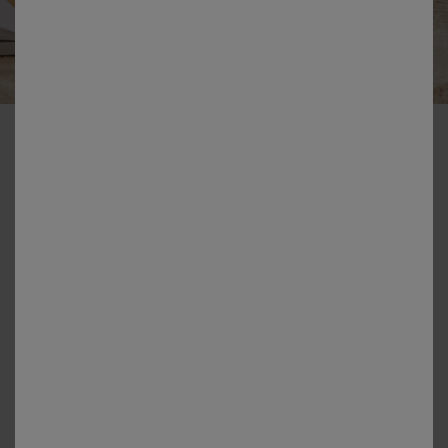
-50% dès 2 articles Code 800013
Cadre photo céramique carré rose
Couleur :
Rose
Choisir ma taille
Unité
En stock