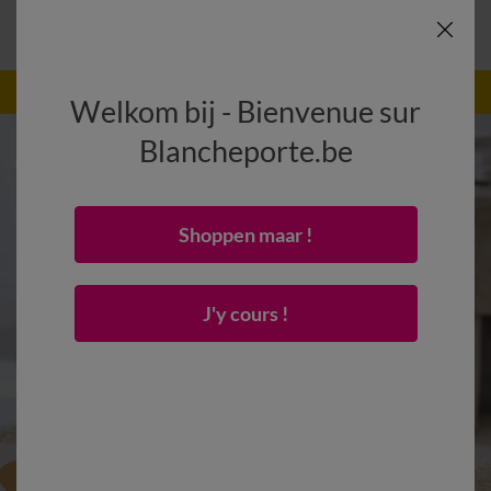
-50% dès 2 articles Code
:
800013
(1)
Appliquer
Welkom bij - Bienvenue sur
Blancheporte.be
Shoppen maar !
J'y cours !