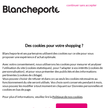
Objet déco
continuer sans accepter
Paiement 100% sécurisé
Payez plus tard ou en plusieurs fois
Livraison
Des cookies pour votre shopping ?
domicile et Point Relais
®
Blancheporte et ses partenaires utilisent des cookies sur ce site pour vous
proposer une expérience d’achat optimale.
Retours gratuits*
sous 14 jours en Point Relais
®
Avec votre consentement, nous utiliserons les cookies pour mesurer et analyser
l'utilisation du site (cookies statistiques), pour l'adapter à vos intérêts (cookies de
personnalisation), et pour vous présenter des publicités et des informations
pertinentes (cookies de ciblage).
Service clients
Vous pouvez choisir de refuser et dans ce cas seuls les cookies nécessaires au
8h à 19h du lundi au samedi
fonctionnement du site seront utilisés. Vos choix sont conservés pendant 6 mois,
vous pouvez les modifier à tout moment en cliquant sur Données personnelles et
cookies en bas de page.
Pour plus d'informations, veuillez lire la
Politique de nos cookies
.
Envie d'avantages exclusifs ?
Inscrivez‑vous à notre newsletter !