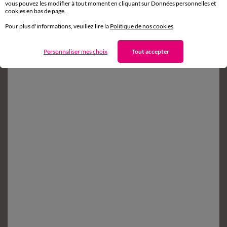
vous pouvez les modifier à tout moment en cliquant sur Données personnelles et
sous 14 jours en Point Relais
®
cookies en bas de page.
Pour plus d'informations, veuillez lire la
Politique de nos cookies
.
Service clients
8h à 19h du lundi au samedi
Personnaliser mes choix
Tout accepter
Envie d'avantages exclusifs ?
Inscrivez‑vous à notre newsletter !
Conditions dans votre email de confirmation
Ok
Suivez-nous