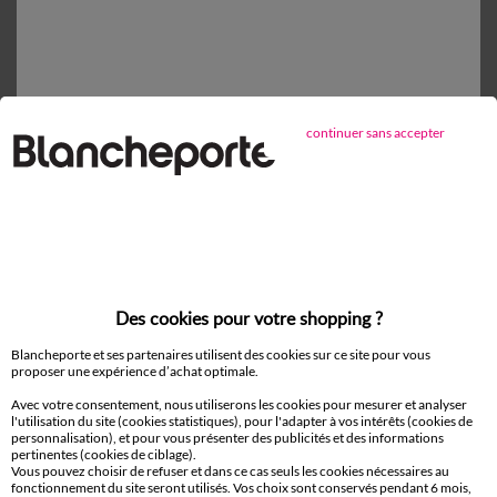
Retours gratuits*
sous 14 jours en Point Relais®
continuer sans accepter
D'autres idées d'Accessoires de literie
Cache sommier
Des cookies pour votre shopping ?
Paiement 100% sécurisé
Payez plus tard ou en plusieurs fois
Blancheporte et ses partenaires utilisent des cookies sur ce site pour vous
proposer une expérience d’achat optimale.
Avec votre consentement, nous utiliserons les cookies pour mesurer et analyser
Livraison
l'utilisation du site (cookies statistiques), pour l'adapter à vos intérêts (cookies de
domicile et Point Relais
®
personnalisation), et pour vous présenter des publicités et des informations
pertinentes (cookies de ciblage).
Vous pouvez choisir de refuser et dans ce cas seuls les cookies nécessaires au
Retours gratuits*
fonctionnement du site seront utilisés. Vos choix sont conservés pendant 6 mois,