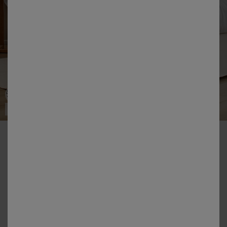
Fabriqué en UE
-50% dès 2 articles Code 800013
Cache-sommier intégral avec poches, volant et nouettes
Couleur :
Écru