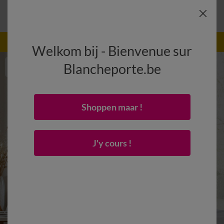
-50% dès 2 articles Code
:
800013
(1)
Appliquer
Welkom bij - Bienvenue sur
Blancheporte.be
Shoppen maar !
J'y cours !