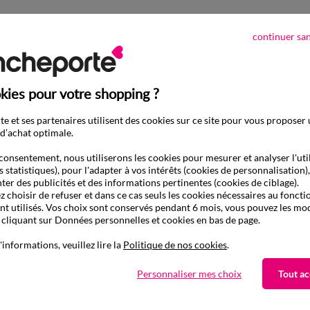
continuer sa
kies pour votre shopping ?
e et ses partenaires utilisent des cookies sur ce site pour vous proposer
d’achat optimale.
consentement, nous utiliserons les cookies pour mesurer et analyser l'uti
s statistiques), pour l'adapter à vos intérêts (cookies de personnalisation)
ter des publicités et des informations pertinentes (cookies de ciblage).
 choisir de refuser et dans ce cas seuls les cookies nécessaires au fonc
ont utilisés. Vos choix sont conservés pendant 6 mois, vous pouvez les mod
liquant sur Données personnelles et cookies en bas de page.
'informations, veuillez lire la
Politique de nos cookies
.
Personnaliser mes choix
Tout ac
D'autres idées de Ballerines
Ballerines