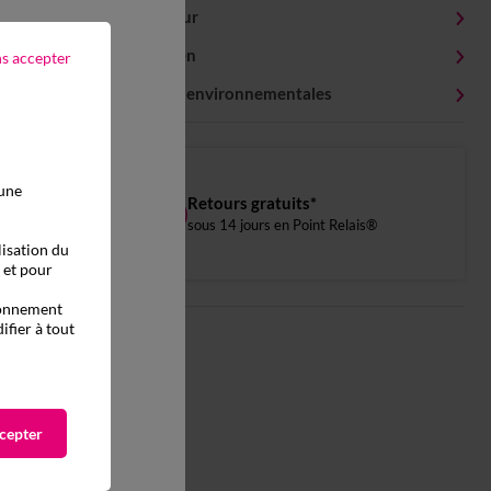
Livraison et retour
Conseils entretien
ns accepter
Caractéristiques environnementales
 une
Retours gratuits*
sous 14 jours en Point Relais®
lisation du
, et pour
tionnement
ifier à tout
cepter