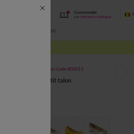
Commander
par
référence catalogue
BAIN
BLOG
-50% dès 2 articles Code 800013
Ballerines petit talon
52,99 €
Couleur :
Noir