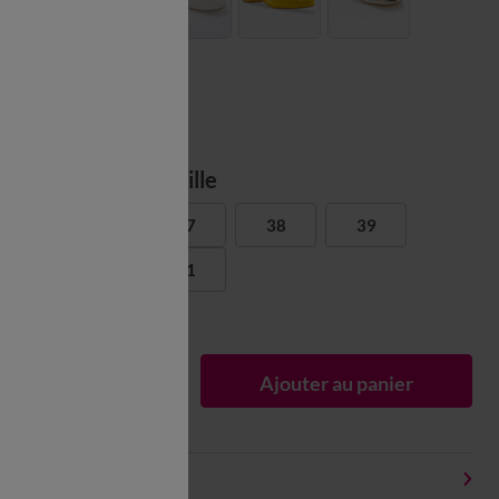
Choisir ma taille
36
37
38
39
40
41
Guide des tailles
1
Ajouter au panier
Détails produit