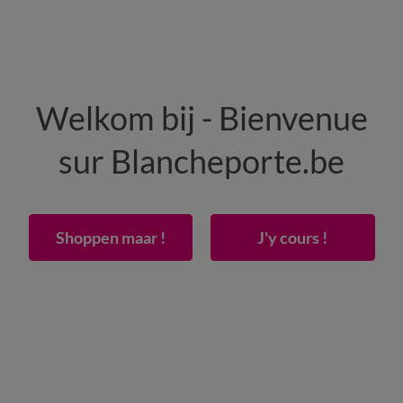
HOMME
MAISON
CHAUSSURES
Welkom bij - Bienvenue
-50% dès 2 articles Code
:
800013
(1)
Appliquer
sur Blancheporte.be
Shoppen maar !
J'y cours !