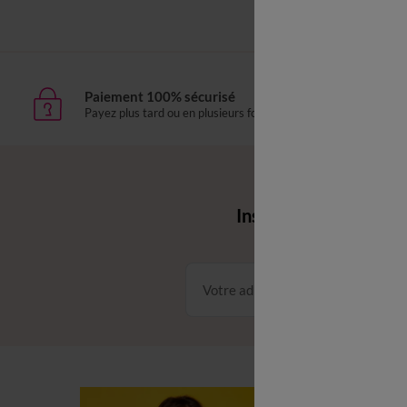
Paiement 100% sécurisé
Livr
Payez plus tard ou en plusieurs fois
domic
Envie d'avantages 
Inscrivez‑vous à notr
Conditions dans votre email
C