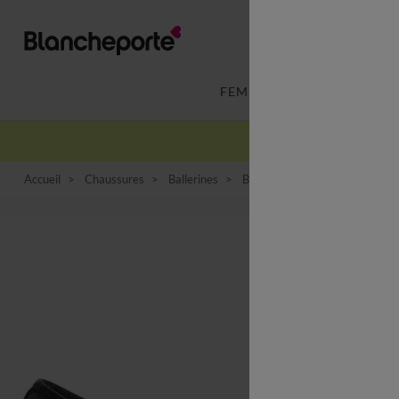
FEMME
LINGERIE
Accueil
Chaussures
Ballerines
Ballerines petit talon