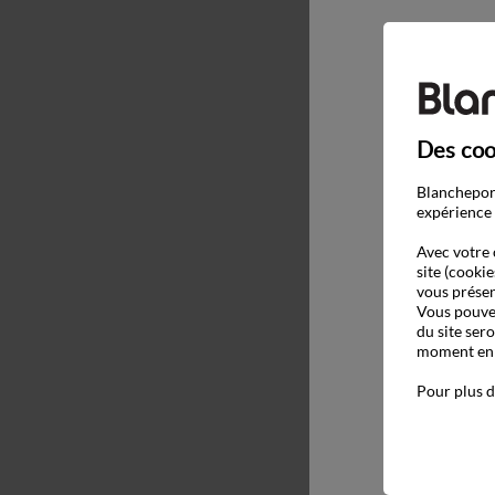
Des coo
Blancheport
expérience 
Avec votre 
site (cookie
vous présen
Vous pouvez
du site ser
moment en c
Pour plus d