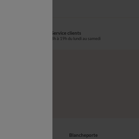
Service clients
s
8h à 19h du lundi au samedi
®
z-nous
seils
Blancheporte