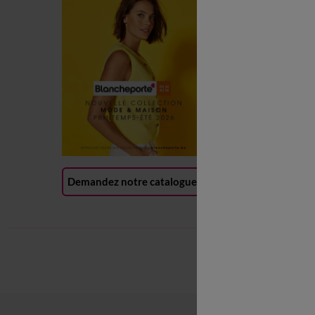
C
L
P
R
(
Demandez notre catalogue
CGV
Mentions